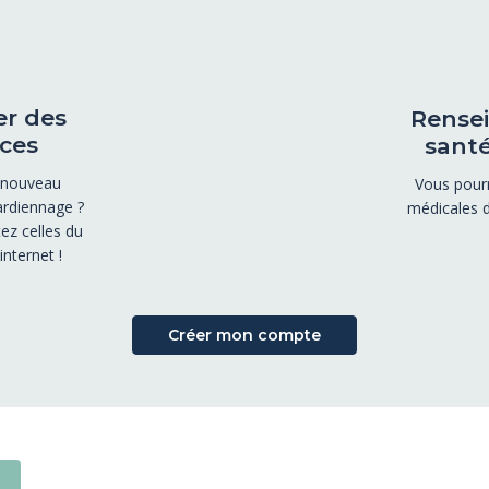
er des
Rensei
ces
santé
 nouveau
Vous pourr
rdiennage ?
médicales 
ez celles du
nternet !
Créer mon compte