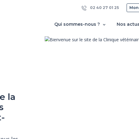
02 40 27 01 25
Mon
Qui sommes-nous ?
Nos actua
e la
s
t-
us les 