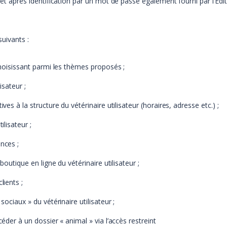
r et après identification par un mot de passe également fourni par l’Ed
suivants :
 choisissant parmi les thèmes proposés ;
isateur ;
ves à la structure du vétérinaire utilisateur (horaires, adresse etc.) ;
ilisateur ;
nces ;
boutique en ligne du vétérinaire utilisateur ;
lients ;
sociaux » du vétérinaire utilisateur ;
céder à un dossier « animal » via l’accès restreint