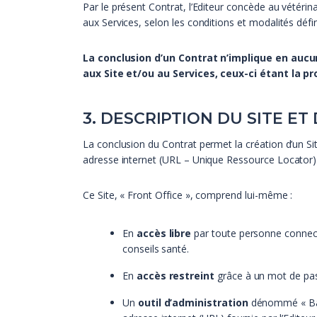
Par le présent Contrat, l’Editeur concède au vétérinai
aux Services, selon les conditions et modalités d
La conclusion d’un Contrat n’implique en aucun 
aux Site et/ou au Services, ceux-ci étant la pro
3. DESCRIPTION DU SITE ET
La conclusion du Contrat permet la création d’un Sit
adresse internet (URL – Unique Ressource Locator) f
Ce Site, « Front Office », comprend lui-même :
En
accès libre
par toute personne connectée
conseils santé.
En
accès restreint
grâce à un mot de pass
Un
outil d’administration
dénommé « Back 