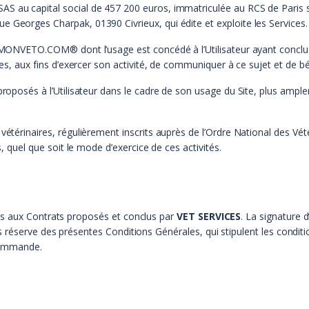
SAS au capital social de 457 200 euros, immatriculée au RCS de Paris
 Georges Charpak, 01390 Civrieux, qui édite et exploite les Services.
EZMONVETO.COM® dont l’usage est concédé à l’Utilisateur ayant concl
ées, aux fins d’exercer son activité, de communiquer à ce sujet et de bé
proposés à l’Utilisateur dans le cadre de son usage du Site, plus ampl
vétérinaires, régulièrement inscrits auprès de l’Ordre National des Vétér
s, quel que soit le mode d’exercice de ces activités.
es aux Contrats proposés et conclus par
VET SERVICES
. La signature
 réserve des présentes Conditions Générales, qui stipulent les conditio
 commande.