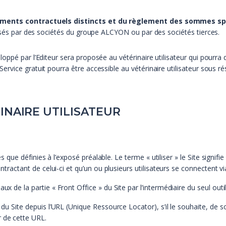
ements contractuels distincts et du règlement des sommes sp
posés par des sociétés du groupe ALCYON ou par des sociétés tierces.
ppé par l’Editeur sera proposée au vétérinaire utilisateur qui pourra 
vice gratuit pourra être accessible au vétérinaire utilisateur sous ré
INAIRE UTILISATEUR
lles que définies à l’exposé préalable. Le terme « utiliser » le Site signif
contractant de celui-ci et qu’un ou plusieurs utilisateurs se connectent v
ux de la partie « Front Office » du Site par l’intermédiaire du seul outil
» du Site depuis l’URL (Unique Ressource Locator), s’il le souhaite, de 
r de cette URL.