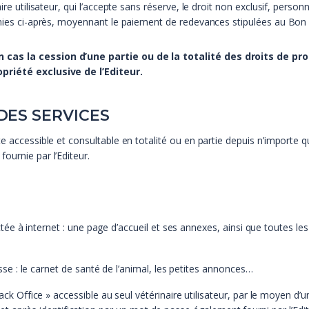
re utilisateur, qui l’accepte sans réserve, le droit non exclusif, person
éfinies ci-après, moyennant le paiement de redevances stipulées au B
cas la cession d’une partie ou de la totalité des droits de propr
priété exclusive de l’Editeur.
 DES SERVICES
e accessible et consultable en totalité ou en partie depuis n’importe qu
ournie par l’Editeur.
 à internet : une page d’accueil et ses annexes, ainsi que toutes les i
e : le carnet de santé de l’animal, les petites annonces…
Office » accessible au seul vétérinaire utilisateur, par le moyen d’u