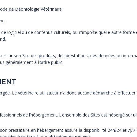
ode de Déontologie Vétérinaire,
me,
de logiciel ou de contenus culturels, ou n’importe quelle autre forme d
nd.
poser sur son Site des produits, des prestations, des données ou infor
us généralement à l’ordre public.
MENT
ergée. Le vétérinaire utilisateur n’a donc aucune démarche à effectuer 
fessionnels de l’hébergement. L’ensemble des Sites est hébergé sur un
son prestataire en hébergement assure la disponibilité 24h/24 et 7j/7 des
souscrive à ce titre à une obligation de moyens.